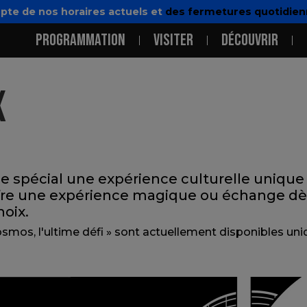
pte de nos horaires actuels et
des fermetures quotidienn
NAVIGATION PRINCIPALE
PROGRAMMATION
VISITER
DÉCOUVRIR
X
de spécial une expérience culturelle unique
fre une expérience magique ou échange dè
oix.
mos, l'ultime défi » sont actuellement disponibles uniq