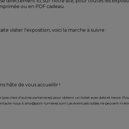
isé directement ici, sur notre site, pour toutes les expos
 imprimée ou en PDF cadeau.
te visiter l’exposition, voici la marche à suivre :
ons hâte de vous accueillir !
e (pas chez d’autres partenaires) pour obtenir un ticket avec date et heure. Pou
ontacte-nous à ahoi@port-lumieres.com Les éventuels soldes ne peuvent ni être