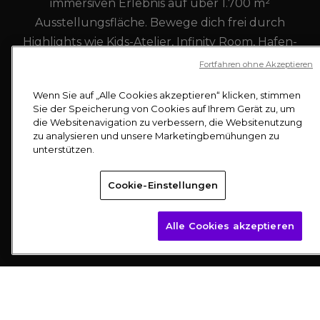
immersiven Erlebnis auf über 1.700 m²
Tickets buchen
Ausstellungsfläche. Bewege dich frei durch
Highlights wie Kids-Atelier, Infinity Room, Hafen-
Geschichte und Selfie-Station. Die kostenfreie
Fortfahren ohne Akzeptieren
App liefert zusätzliche Infos. Port des Lumières ist
Wenn Sie auf „Alle Cookies akzeptieren“ klicken, stimmen
keine klassische Ausstellung, sondern eine
Sie der Speicherung von Cookies auf Ihrem Gerät zu, um
einzigartige Erlebniswelt auf zwei Ebenen –
die Websitenavigation zu verbessern, die Websitenutzung
zu analysieren und unsere Marketingbemühungen zu
perfekt für Familien, Freunde und Hamburg-
unterstützen.
Besucher ab 5 Jahren, wetterunabhängig und
zentral erreichbar.
Cookie-Einstellungen
Brauchen Sie Hilfe? Stellen Sie uns all Ihre Fragen!
Besuch planen
Alle Cookies akzeptieren